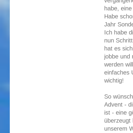
vergangene
habe, eine
Habe schon
Jahr Sond
Ich habe d
nun Schrit
hat es sich
jobbe und 
werden will
einfaches 
wichtig!
So wünsche 
Advent - d
ist - eine 
überzeugt b
unserem We