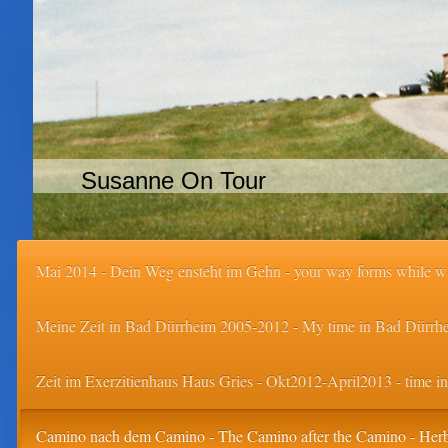
Susanne On Tour
Mai 2014 - Dein Weg ensteht im Gehn - your way forms while w
Meine Zeit in Bad Dürrheim 2005-2012 - My time in Bad Dürrh
Zeit im Exerzitienhaus Haus Gries - Okt2012-April2013 - time in 
Camino nach dem Camino - The Camino after the Camino - Her