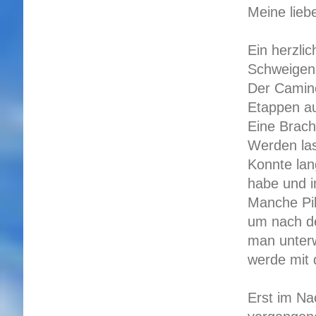
Meine lieb
Ein herzlic
Schweigens
Der Camino
Etappen au
Eine Brach
Werden las
Konnte lang
habe und i
Manche Pil
um nach d
man unterw
werde mit 
Erst im Na