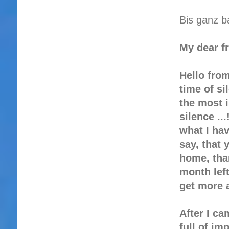
Bis ganz b
My dear f
Hello from
time of si
the most 
silence ..
what I hav
say, that 
home, tha
month left
get more a
After I ca
full of im