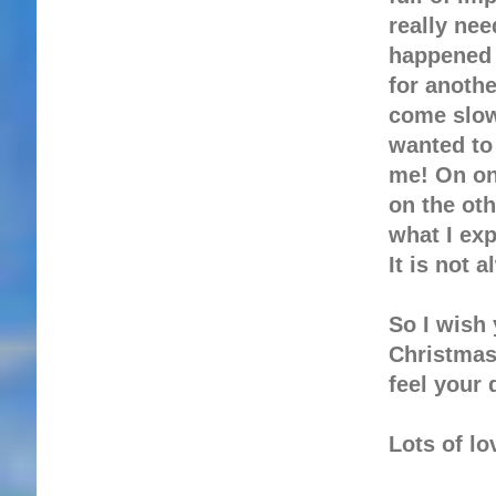
really nee
happened 
for anothe
come slowl
wanted to 
me! On one
on the oth
what I ex
It is not 
So I wish 
Christmas,
feel your 
Lots of lo