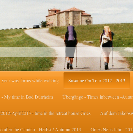
 your way forms while walking
Susanne On Tour 2012 - 2013
 - My time in Bad Dürrheim
Übergänge - Times inbetween -Autu
2012-April2013 - time in the retreat house Gries
Auf dem Jakobsw
after the Camino - Herbst / Autumn 2013
Gutes Neus Jahr - 20