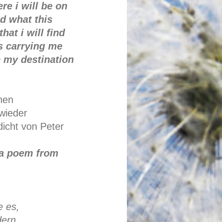
re i will be on
ed what this
hat i will find
is carrying me
be my destination
nen
wieder
icht von Peter
, a poem from
e es,
dern