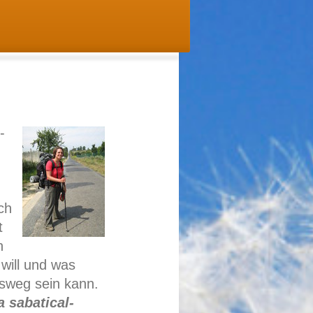
-
ch
t
h
will und was
sweg sein kann.
a sabatical-