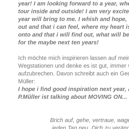
year! I am looking forward to a year, whe
tour inside and outside! I am very excit
year will bring to me. I whish and hope, t
out and that i can feel, where my heart 
onto and that i will find out, what will 
for the maybe next ten years!
Ich möchte mich inspirieren lassen auf mei
Wegstationen und denke es ist gut, immer 
aufzubrechen. Davon schreibt auch ein Ged
Müller:
I hope i find good inspiration next year
P.Müller ist talking about MOVING ON...
Brich auf, gehe, vertraue, wag
jeden Tag neu, Dich zu verän