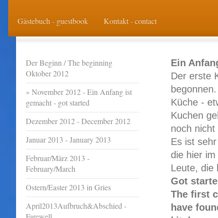
Gästebuch - guestbook
Kontakt - contact
Der Beginn / The beginning
Ein Anfang
Oktober 2012
Der erste 
begonnen. 
November 2012 - Ein Anfang ist
Küche - et
gemacht - got started
Kuchen geb
Dezember 2012 - December 2012
noch nicht 
Januar 2013 - January 2013
Es ist sehr
die hier i
Februar/März 2013 -
Leute, die
February/March
Got starte
Ostern/Easter 2013 in Gries
The first 
April2013Aufbruch&Abschied -
have foun
Farewell