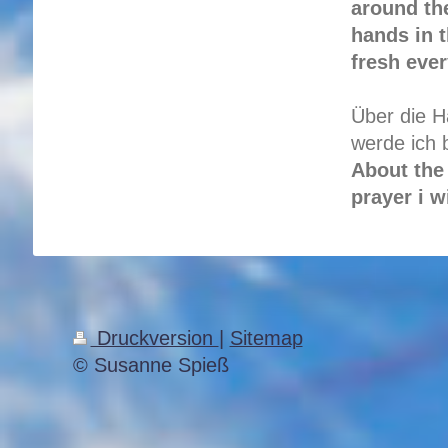
around the
hands in 
fresh ever
Über die H
werde ich b
About the
prayer i w
Druckversion
|
Sitemap
© Susanne Spieß