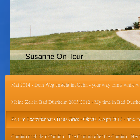
Susanne On Tour
Mai 2014 - Dein Weg ensteht im Gehn - your way forms while w
Meine Zeit in Bad Dürrheim 2005-2012 - My time in Bad Dürrh
Zeit im Exerzitienhaus Haus Gries - Okt2012-April2013 - time in 
Camino nach dem Camino - The Camino after the Camino - Her